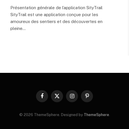
Présentation générale de l’application SityTrail
SityTrail est une application conçue pour les
amoureux des sentiers et des découvertes en
pleine…
Facebook
X
Instagram
Pinterest
(Twitter)
© 2026 ThemeSphere. Designed by
ThemeSphere
.