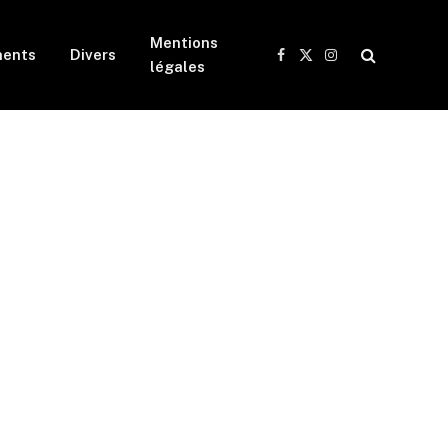
Mentions
ents
Divers
Facebook
X
Instagram
légales
(Twitter)