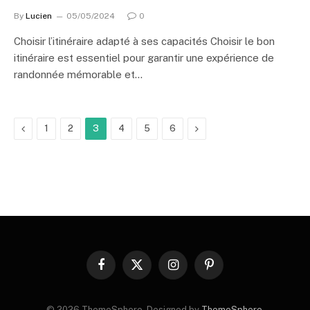
By
Lucien
05/05/2024
0
Choisir l’itinéraire adapté à ses capacités Choisir le bon
itinéraire est essentiel pour garantir une expérience de
randonnée mémorable et…
Previous
Next
1
2
3
4
5
6
Facebook
X
Instagram
Pinterest
(Twitter)
© 2026 ThemeSphere. Designed by
ThemeSphere
.