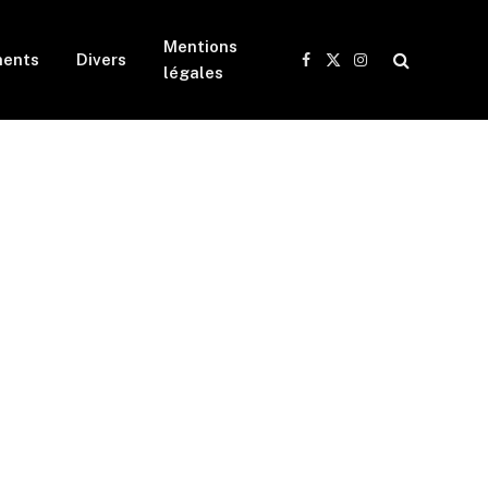
Mentions
ents
Divers
Facebook
X
Instagram
légales
(Twitter)